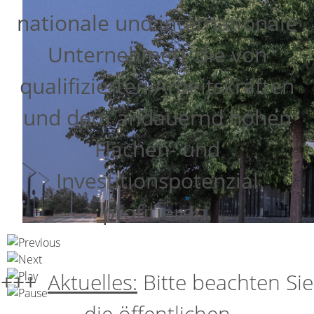
nationale und internationale
Unternehmen, die von
qualifizierten Arbeitskräften
und dem andauernd hohen
Flächen- und
Investitionspotenzial
profitieren.
+++
Aktuelles:
Bitte beachten Sie
die öffentlichen