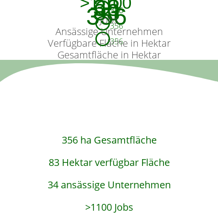
>1.100
38
83
356
356
356
Jobs
356
Ansässige Unternehmen
356
Verfügbare Fläche in Hektar
Gesamtfläche in Hektar
356 ha Gesamtfläche
83 Hektar verfügbar Fläche
34 ansässige Unternehmen
>1100 Jobs